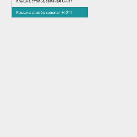
Крышка столба зеленая G-011
Крышка столба красная R-011